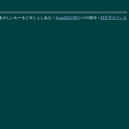
あやしいわーるど＠じょしあな +
TeamMIZUIRO
v3.05相当 +
顔文字カウンタ